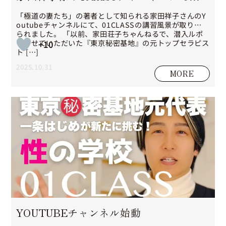
信
「極道の妻たち」の著者として知られる家田祥子さんのY
outubeチャンネルにて、01CLASSの講習風景が取り上げ
られました。 「以前、家田荘子ちゃんねるで、潜入ルポ
をさせていただいた『東京秘密基地』の元トップセラピス
+10
ト […]
2025.10.31
MORE
YOUTUBEチャンネル始動