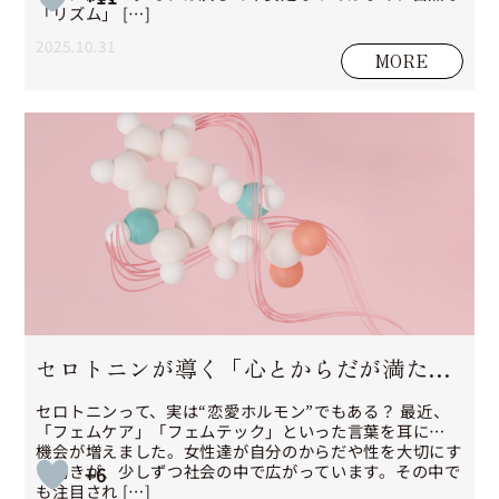
「リズム」 […]
2025.10.31
MORE
セロトニンが導く「心とからだが満たさ
れる幸福感」──01CLASSが考えるフ
セロトニンって、実は“恋愛ホルモン”でもある？ 最近、
「フェムケア」「フェムテック」といった言葉を耳にする
機会が増えました。女性達が自分のからだや性を大切にす
ェムケアの視点
る動きが、少しずつ社会の中で広がっています。その中で
+6
も注目され […]