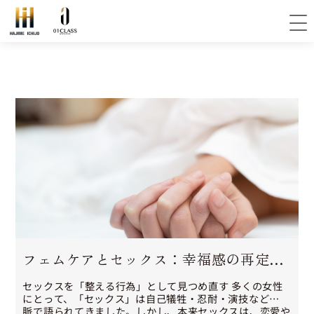
フェムケアとセックス：幸福感の再定義
──01CLASSが提案する“整う愛し方”
セックスを「整える行為」として見つめ直す 多くの女性
にとって、「セックス」は自己犠牲・忍耐・演技などの文
脈で語られてきました。しかし、本来セックスは、恋愛や