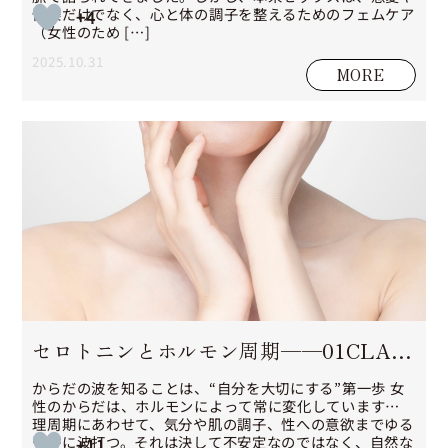
快楽だけでなく、心と体の調子を整えるためのフェムケア
+4
（女性のため […]
2025.10.31
MORE
セロトニンとホルモン周期──01CLAS
Sが考える「女性の幸福リズム」とフェ
からだの波を知ることは、“自分を大切にする”第一歩 女
性のからだは、ホルモンによって常に変化しています。生
理周期にあわせて、気分や肌の調子、性への意欲までゆる
ムケアの関係
やかに波打つ。それは決して不安定なのではなく、自然な
+11